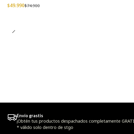
$49.990
$74.900
Envío grastis
¡Obtén tus productos despachados completamente GRATIS
* válido solo dentro de stgo