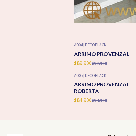
A004
|
DECOBLACK
-10% OFF
ARRIMO PROVENZAL
$89.900
$99.900
A005
|
DECOBLACK
-11% OFF
ARRIMO PROVENZAL
Agotado
ROBERTA
$84.900
$94.900