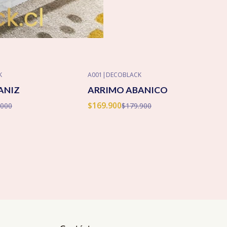
K
A001
|
DECOBLACK
-6% OFF
ANIZ
ARRIMO ABANICO
Agotado
$169.900
.000
$179.900