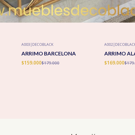
A003
|
DECOBLACK
A002
|
DECOBLAC
-11% OFF
-6% OFF
ARRIMO BARCELONA
ARRIMO AL
Agotado
$159.000
$169.000
$179.000
$179