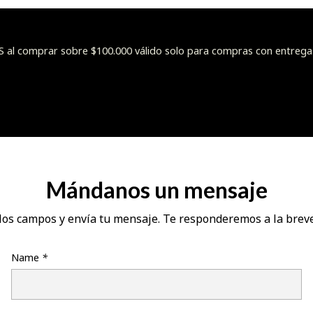
l comprar sobre $100.000 válido solo para compras con entrega
Mándanos un mensaje
los campos y envía tu mensaje. Te responderemos a la brev
Name
*