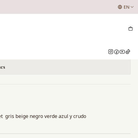
SE LES INFORMA A NUESTROS CLIENTES QUE LOS VALOR
EN
NUESTRO WHATSAPP O INSTAGRAM
LVET
Add to Cart
Buy now
nes
et gris beige negro verde azul y crudo