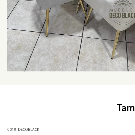
Tamb
C019
|
DECOBLACK
-8% OFF