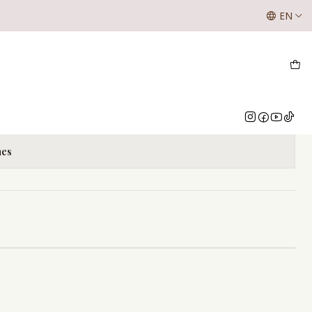
SE LES INFORMA A NUESTROS CLIENTES QUE LOS VALOR
NUBIS
EN
NUESTRO WHATSAPP O INSTAGRAM
 ANUBIS
Add to Cart
Buy now
nes