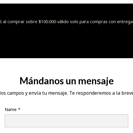
l comprar sobre $100.000 válido solo para compras con entrega
Mándanos un mensaje
los campos y envía tu mensaje. Te responderemos a la brev
Name
*