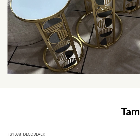
Tamb
T31038
|
DECOBLACK
-25% OFF