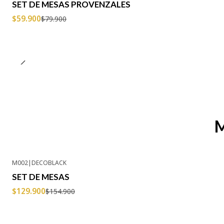
SET DE MESAS PROVENZALES
Agotado
$59.900
$79.900
M
M002
|
DECOBLACK
-16% OFF
SET DE MESAS
$129.900
$154.900