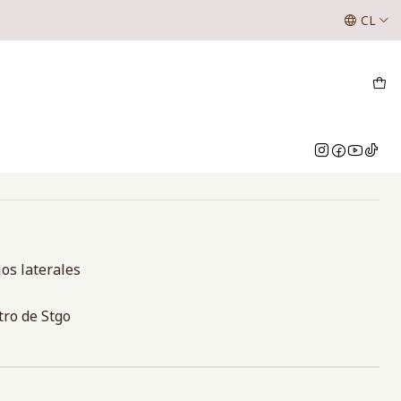
SE LES INFORMA A NUESTROS CLIENTES QUE LOS VALOR
CL
NUESTRO WHATSAPP O INSTAGRAM
TAGE
nes
ios laterales
tro de Stgo