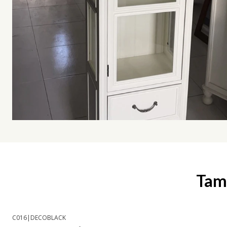
Tamb
C016
|
DECOBLACK
-17% OFF