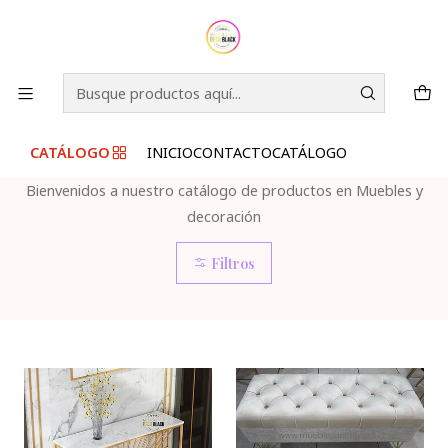
S
BIENVENIDOS A NUESTRA TIENDA!
I
PARA COMPRAR
C
Inicio
CATÁLOGO
CATÁLOGO
CATÁLOGO
INICIO
CONTACTO
CATÁLOGO
Bienvenidos a nuestro catálogo de productos en Muebles y
decoración
Filtros