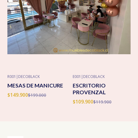
R001
|
DECOBLACK
E001
|
DECOBLACK
-25% OFF
-8% OFF
MESAS DE MANICURE
ESCRITORIO
PROVENZAL
$149.900
$199.000
$109.900
$119.900