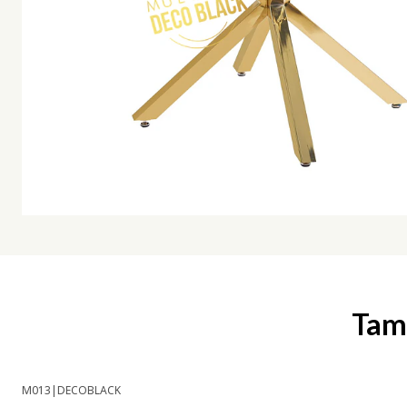
Tamb
M013
|
DECOBLACK
-19% OFF