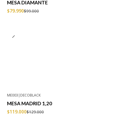
MESA DIAMANTE
$79.990
$99.000
ME003
|
DECOBLACK
-8% OFF
MESA MADRID 1,20
Agotado
$119.000
$129.000