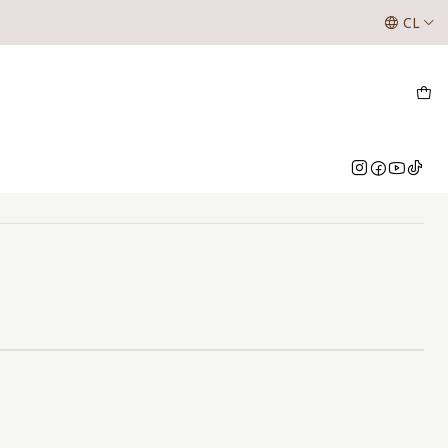
SE LES INFORMA A NUESTROS CLIENTES QUE LOS VALOR
CL
NUESTRO WHATSAPP O INSTAGRAM
 1,40x80
nes