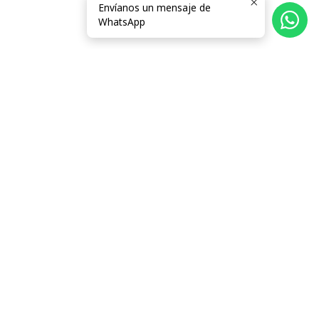
Envíanos un mensaje de
WhatsApp
Follow us
Categorías
Información
Términos y Condiciones
Contacto
Carro
CATÁLOGO
Contáctanos