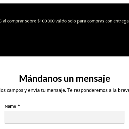
l comprar sobre $100.000 válido solo para compras con entrega
Mándanos un mensaje
los campos y envía tu mensaje. Te responderemos a la brev
Name
*