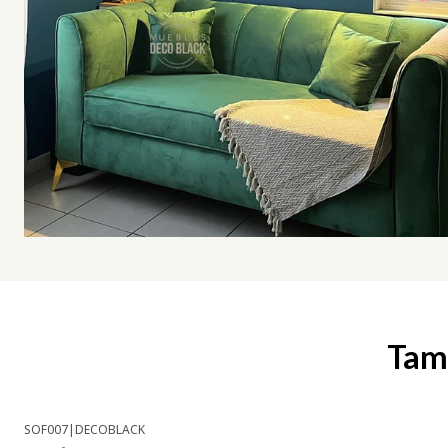
Tamb
SOF007
|
DECOBLACK
-6% OFF