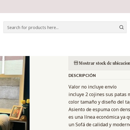
Home
CATÁLOGO
SOFÁS
SOFÁ ESTAMBUL
|
SOFÁ ESTAM
Quantity
Mostrar stock de ubicacio
DESCRIPCIÓN
Valor no incluye envío
incluye 2 cojines sus patas 
color tamaño y diseño del t
Asiento de espuma con densi
es una línea económica ya 
un Sofá de calidad y modern