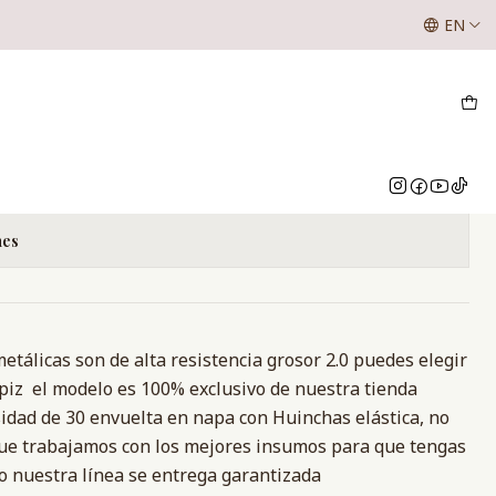
SE LES INFORMA A NUESTROS CLIENTES QUE LOS VALOR
EN
NUESTRO WHATSAPP O INSTAGRAM
BUL
Add to Cart
Buy now
nes
metálicas son de alta resistencia grosor 2.0 puedes elegir
apiz el modelo es 100% exclusivo de nuestra tienda
dad de 30 envuelta en napa con Huinchas elástica, no
que trabajamos con los mejores insumos para que tengas
o nuestra línea se entrega garantizada