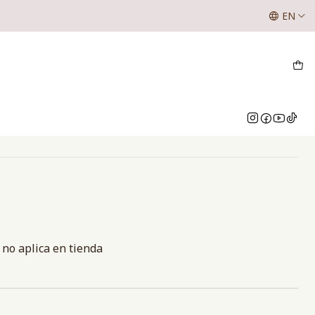
SE LES INFORMA A NUESTROS CLIENTES QUE LOS VALOR
EN
NUESTRO WHATSAPP O INSTAGRAM
BÁI LUXURY
nes
! no aplica en tienda