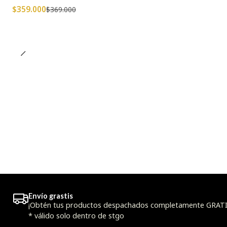
Agotado
$359.000
$369.000
Envío grastis
¡Obtén tus productos despachados completamente GRATIS
* válido solo dentro de stgo