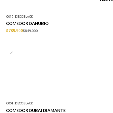
C017
|
DECOBLACK
-7% OFF
COMEDOR DANUBIO
Agotado
$789.900
$849.000
C001
|
DECOBLACK
-3% OFF
COMEDOR DUBAI DIAMANTE