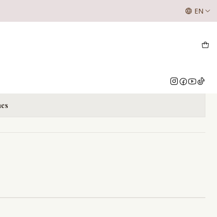
SE LES INFORMA A NUESTROS CLIENTES QUE LOS VALOR
EN
NUESTRO WHATSAPP O INSTAGRAM
ARD LÍNEA
Add to Cart
Buy now
nes