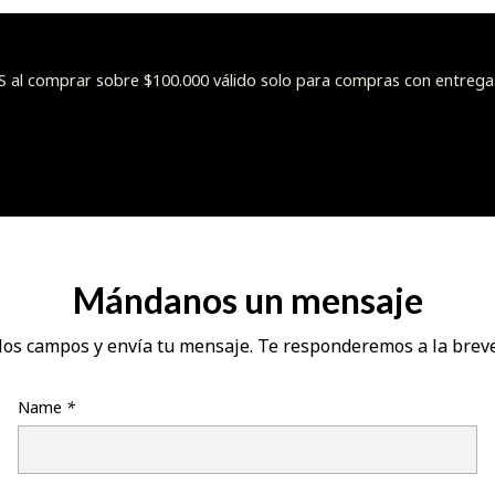
l comprar sobre $100.000 válido solo para compras con entrega
Mándanos un mensaje
los campos y envía tu mensaje. Te responderemos a la brev
Name
*