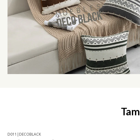
Tamb
D011
|
DECOBLACK
-13% OFF