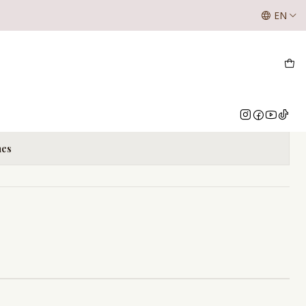
SE LES INFORMA A NUESTROS CLIENTES QUE LOS VALOR
EN
NUESTRO WHATSAPP O INSTAGRAM
Add to Cart
Buy now
nes