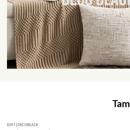
Tamb
D011
|
DECOBLACK
-13% OFF