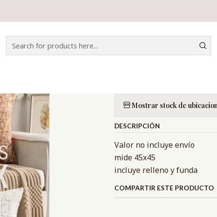
Home
CATÁLOGO
DECORACIÓN
COJÍN COCO
|
COJÍN COCO
Quantity
Mostrar stock de ubicacio
DESCRIPCIÓN
Valor no incluye envío
mide 45x45
incluye relleno y funda
COMPARTIR ESTE PRODUCTO