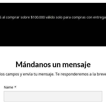
l comprar sobre $100.000 válido solo para compras con entrega
Mándanos un mensaje
los campos y envía tu mensaje. Te responderemos a la brev
Name
*