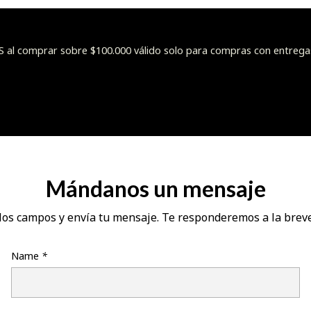
l comprar sobre $100.000 válido solo para compras con entrega
Mándanos un mensaje
los campos y envía tu mensaje. Te responderemos a la brev
Name
*