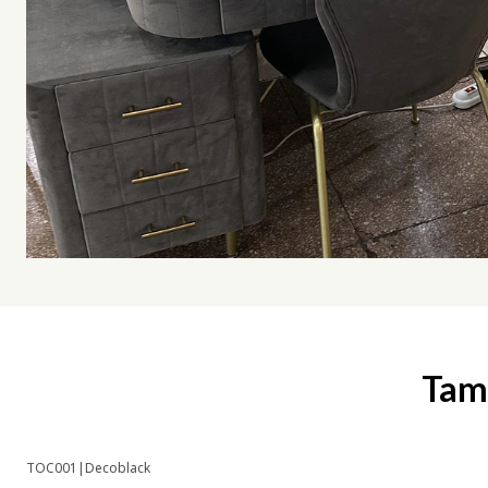
Tamb
TOC001
|
Decoblack
-7% OFF