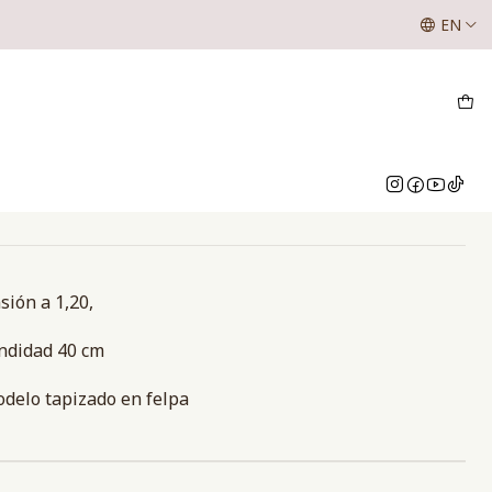
SE LES INFORMA A NUESTROS CLIENTES QUE LOS VALOR
EN
NUESTRO WHATSAPP O INSTAGRAM
GANIZADOR
nes
sión a 1,20,
undidad 40 cm
modelo tapizado en felpa