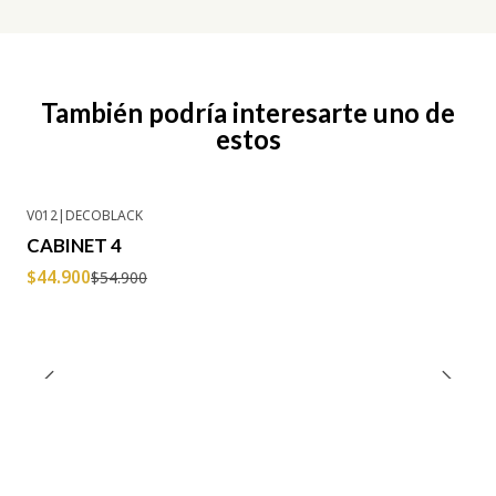
También podría interesarte uno de
estos
V012
|
DECOBLACK
-18% OFF
CABINET 4
$44.900
$54.900